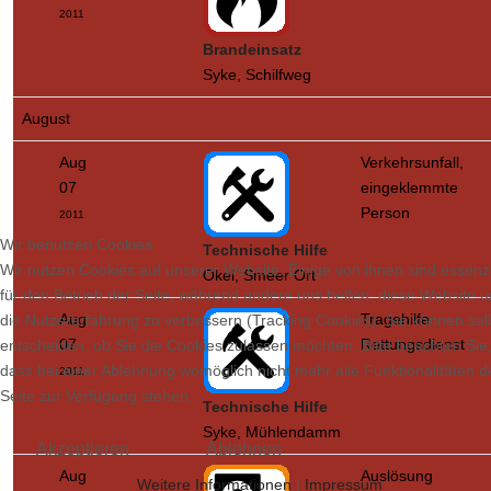
2011
Brandeinsatz
Syke, Schilfweg
August
Aug
Verkehrsunfall,
07
eingeklemmte
Person
2011
Wir benutzen Cookies
Technische Hilfe
Wir nutzen Cookies auf unserer Website. Einige von ihnen sind essenzi
Okel, Smeer Ort
für den Betrieb der Seite, während andere uns helfen, diese Website 
Aug
Tragehilfe
die Nutzererfahrung zu verbessern (Tracking Cookies). Sie können sel
07
Rettungsdienst
entscheiden, ob Sie die Cookies zulassen möchten. Bitte beachten Sie
dass bei einer Ablehnung womöglich nicht mehr alle Funktionalitäten d
2011
Seite zur Verfügung stehen.
Technische Hilfe
Syke, Mühlendamm
Akzeptieren
Ablehnen
Aug
Auslösung
Weitere Informationen
|
Impressum