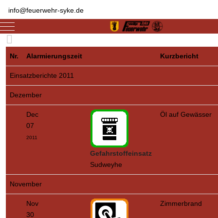
info@feuerwehr-syke.de
Mobile Menu Toggle
Nr.
Alarmierungszeit
Kurzbericht
Einsatzberichte 2011
Dezember
Dec
Öl auf Gewässer
07
2011
Gefahrstoffeinsatz
Sudweyhe
November
Nov
Zimmerbrand
30