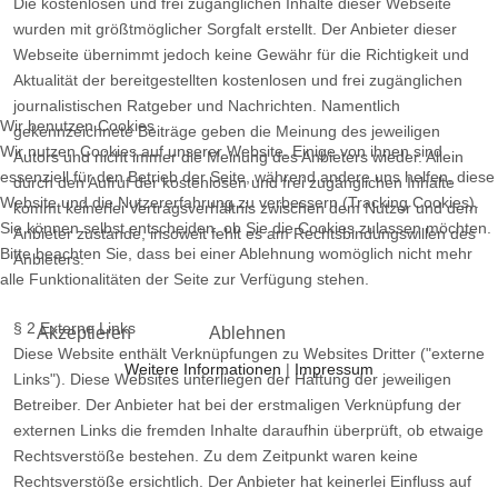
Die kostenlosen und frei zugänglichen Inhalte dieser Webseite
wurden mit größtmöglicher Sorgfalt erstellt. Der Anbieter dieser
Webseite übernimmt jedoch keine Gewähr für die Richtigkeit und
Aktualität der bereitgestellten kostenlosen und frei zugänglichen
journalistischen Ratgeber und Nachrichten. Namentlich
Wir benutzen Cookies
gekennzeichnete Beiträge geben die Meinung des jeweiligen
Wir nutzen Cookies auf unserer Website. Einige von ihnen sind
Autors und nicht immer die Meinung des Anbieters wieder. Allein
essenziell für den Betrieb der Seite, während andere uns helfen, diese
durch den Aufruf der kostenlosen und frei zugänglichen Inhalte
Website und die Nutzererfahrung zu verbessern (Tracking Cookies).
kommt keinerlei Vertragsverhältnis zwischen dem Nutzer und dem
Sie können selbst entscheiden, ob Sie die Cookies zulassen möchten.
Anbieter zustande, insoweit fehlt es am Rechtsbindungswillen des
Bitte beachten Sie, dass bei einer Ablehnung womöglich nicht mehr
Anbieters.
alle Funktionalitäten der Seite zur Verfügung stehen.
§ 2 Externe Links
Akzeptieren
Ablehnen
Diese Website enthält Verknüpfungen zu Websites Dritter ("externe
Weitere Informationen
|
Impressum
Links"). Diese Websites unterliegen der Haftung der jeweiligen
Betreiber. Der Anbieter hat bei der erstmaligen Verknüpfung der
externen Links die fremden Inhalte daraufhin überprüft, ob etwaige
Rechtsverstöße bestehen. Zu dem Zeitpunkt waren keine
Rechtsverstöße ersichtlich. Der Anbieter hat keinerlei Einfluss auf