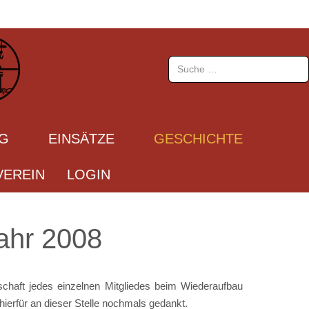
Suchen
UG
EINSÄTZE
GESCHICHTE
EREIN
LOGIN
ahr 2008
chaft jedes einzelnen Mitgliedes beim Wiederaufbau
hierfür an dieser Stelle nochmals gedankt.