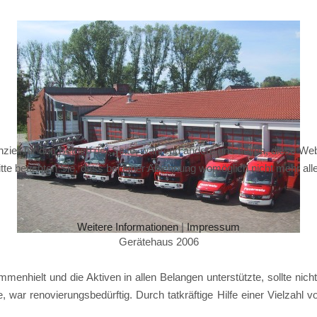
ziell für den Betrieb der Seite, während andere uns helfen, diese We
te beachten Sie, dass bei einer Ablehnung womöglich nicht mehr alle 
Weitere Informationen
|
Impressum
Gerätehaus 2006
menhielt und die Aktiven in allen Belangen unterstützte, sollte nic
, war renovierungsbedürftig. Durch tatkräftige Hilfe einer Vielzahl 