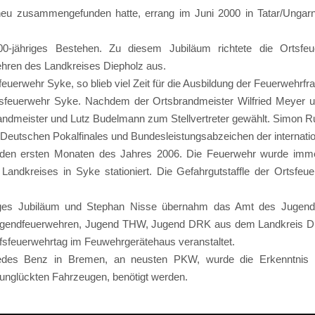
neu zusammengefunden hatte, errang im Juni 2000 in Tatar/Ungarn
-jähriges Bestehen. Zu diesem Jubiläum richtete die Ortsfeu
hren des Landkreises Diepholz aus.
feuerwehr Syke, so blieb viel Zeit für die Ausbildung der Feuerwehr
euerwehr Syke. Nachdem der Ortsbrandmeister Wilfried Meyer und
dmeister und Lutz Budelmann zum Stellvertreter gewählt. Simon R
Deutschen Pokalfinales und Bundesleistungsabzeichen der internati
in den ersten Monaten des Jahres 2006. Die Feuerwehr wurde imme
 Landkreises in Syke stationiert. Die Gefahrgutstaffle der Ortsf
hriges Jubiläum und Stephan Nisse übernahm das Amt des Jugen
s Jugendfeuerwehren, Jugend THW, Jugend DRK aus dem Landkreis D
fsfeuerwehrtag im Feuwehrgerätehaus veranstaltet.
edes Benz in Bremen, an neusten PKW, wurde die Erkenntnis g
nglückten Fahrzeugen, benötigt werden.