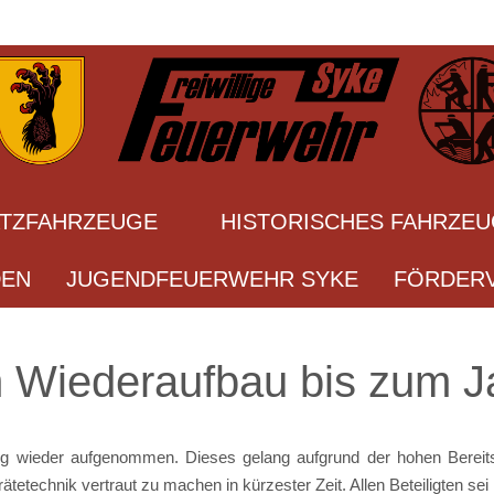
ATZFAHRZEUGE
HISTORISCHES FAHRZE
DEN
JUGENDFEUERWEHR SYKE
FÖRDERV
 Wiederaufbau bis zum J
ng wieder aufgenommen. Dieses gelang aufgrund der hohen Bereits
etechnik vertraut zu machen in kürzester Zeit. Allen Beteiligten sei 