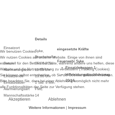
Details
Einsatzort
eingesetzte Kräfte
Syke,
Wir benutzen Cookies
Boschstraße
Wir nutzen Cookies auf unserer Website. Einige von ihnen sind
Feuerwehr Syke
essenziell für den Betrieb der Seite, während andere uns helfen, diese
Datum
05.08.2011
Einsatzleitwagen 1
Website und die Nutzererfahrung zu verbessern (Tracking Cookies).
Alarmierungszeit
11:55 Uhr
Hilfeleistungslöschfahrzeug
Sie können selbst entscheiden, ob Sie die Cookies zulassen möchten.
Einsatzende
13:00 Uhr
20/16
Bitte beachten Sie, dass bei einer Ablehnung womöglich nicht mehr
Einsatzdauer
1 Std. 5 Min.
alle Funktionalitäten der Seite zur Verfügung stehen.
Alarmierungsart
FME
Mannschaftsstärke
14
Akzeptieren
Ablehnen
Weitere Informationen
|
Impressum