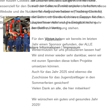
bezuschussen, so dass jeder der es wollte,
Wir nutzen Cookies auf unserer Website. Einige von ihnen sind
auch eine dieser Funktionsjacken bekommen
essenziell für den Betrieb der Seite, während andere uns helfen, diese
konnte. Außerdem haben wir insbesondere für
Website und die Nutzererfahrung zu verbessern (Tracking Cookies).
die Sommermonate auch neue Cappys für die
Sie können selbst entscheiden, ob Sie die Cookies zulassen möchten.
Jugendfeuerwehr und die Einsatzabteilung
Bitte beachten Sie, dass bei einer Ablehnung womöglich nicht mehr
beschaffen können.
alle Funktionalitäten der Seite zur Verfügung stehen.
Für den Winter haben wir bereits im letzten
Akzeptieren
Ablehnen
Jahr einen Sponsor gefunden, der ALLE
Weitere Informationen
|
Impressum
Wintermützen für uns produzieren lassen hat!
Wir sind immer wieder sehr dankbar, wenn wir
mit euren Spenden diese tollen Projekte
umsetzen können.
Auch für das Jahr 2025 sind ebenso die
Zuschüsse für das Jugendzeltlager in den
Sommerferien gesichert!
Vielen Dank an alle, die hier mitwirken!
Wir wünschen ein gutes und gesundes Jahr
2025!