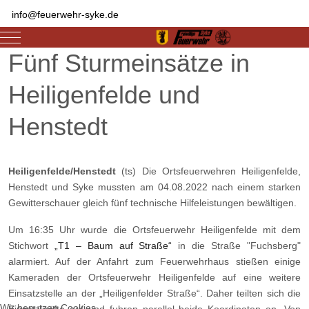
info@feuerwehr-syke.de
Mobile Menu Toggle
Fünf Sturmeinsätze in
Heiligenfelde und
Henstedt
Heiligenfelde/Henstedt
(ts) Die Ortsfeuerwehren Heiligenfelde,
Henstedt und
Syke mussten am 04.08.2022 nach einem starken
Gewitterschauer gleich fünf
technische Hilfeleistungen bewältigen.
Um
16:35 Uhr wurde die Ortsfeuerwehr Heiligenfelde
mit dem
Stichwort
„T1 –
Baum auf Straße“
in die Straße "Fuchsberg"
alarmiert. Auf der Anfahrt zum
Feuerwehrhaus stießen einige
Kameraden der Ortsfeuerwehr Heiligenfelde
auf eine weitere
Einsatzstelle an der „Heiligenfelder Straße“. Daher teilten sich
die
Wir benutzen Cookies