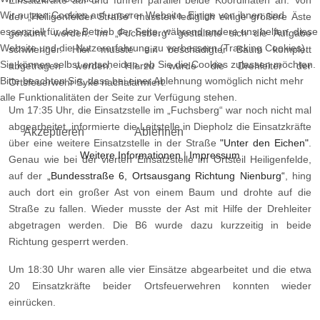
Einsatzkräfte auf und fuhren parallel beide Koordinaten an. Von
Wir nutzen Cookies auf unserer Website. Einige von ihnen sind
der „Heili
genfelder Straße“ mussten lediglich einige größere Äste
essenziell für den Betrieb der Seite, während andere uns helfen, diese
geräumt werden. Im
„Fuchsberg“ gestaltete sich die Aufgabe
Website und die Nutzererfahrung zu verbessern (Tracking Cookies).
schwieriger. Hier musste ein beschä
digter Baum komplett
Sie können selbst entscheiden, ob Sie die Cookies zulassen möchten.
abgetragen werden. Hierzu wurde die Drehleiter der
Bitte beachten Sie, dass bei einer Ablehnung womöglich nicht mehr
Ortsfeuerwehr Syke nachalarmiert.
alle Funktionalitäten der Seite zur Verfügung stehen.
Um 17:35 Uhr, die Einsatzstelle im „Fuchsberg“ war noch nicht mal
abgearbei
tet, informierte die Leitstelle in Diepholz die Einsatzkräfte
Akzeptieren
Ablehnen
über eine weitere Ein
satzstelle in der Straße
"Unter den Eichen"
.
Weitere Informationen
|
Impressum
Genau wie bei der vierten Einsatz
stelle im Ortsteil Heiligenfelde,
auf der
„Bundesstraße 6, Ortsausgang Rich
tung Nienburg“
, hing
auch dort ein großer Ast von einem Baum und drohte auf
die
Straße zu fallen. Wieder
musste der Ast mit Hilfe der
Drehleiter
abgetragen
werden. Die B6 wurde dazu kurzzeitig in beide
Richtung gesperrt werden.
Um 18:30 Uhr waren alle vier Eins
ätze
abgearbeitet und
die etwa
20
Einsatz
kräfte beider Ortsfeuerwehren konnten wieder
einrücken.