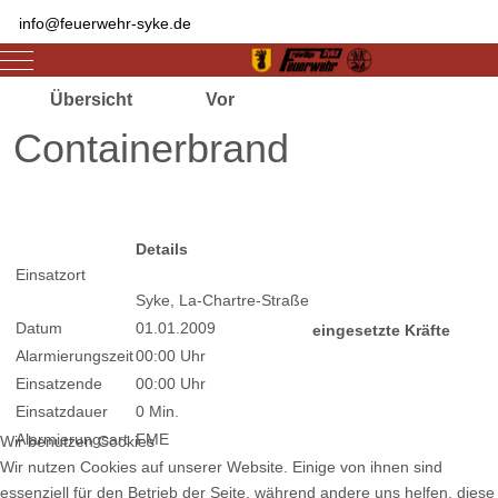
info@feuerwehr-syke.de
Mobile Menu Toggle
Übersicht
Vor
Containerbrand
Zugriffe 1597
Details
Einsatzort
Syke, La-Chartre-Straße
Datum
01.01.2009
eingesetzte Kräfte
Alarmierungszeit
00:00 Uhr
Einsatzende
00:00 Uhr
Einsatzdauer
0 Min.
Alarmierungsart
FME
Wir benutzen Cookies
Wir nutzen Cookies auf unserer Website. Einige von ihnen sind
essenziell für den Betrieb der Seite, während andere uns helfen, diese