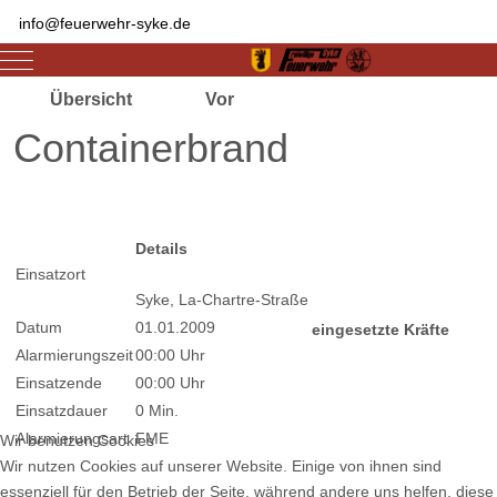
info@feuerwehr-syke.de
Mobile Menu Toggle
Übersicht
Vor
Containerbrand
Zugriffe 2008
Details
Einsatzort
Syke, La-Chartre-Straße
Datum
01.01.2009
eingesetzte Kräfte
Alarmierungszeit
00:00 Uhr
Einsatzende
00:00 Uhr
Einsatzdauer
0 Min.
Alarmierungsart
FME
Wir benutzen Cookies
Wir nutzen Cookies auf unserer Website. Einige von ihnen sind
essenziell für den Betrieb der Seite, während andere uns helfen, diese