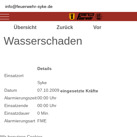
info@feuerwehr-syke.de
Mobile Menu Toggle
Übersicht
Zurück
Vor
Wasserschaden
Zugriffe 1678
Details
Einsatzort
Syke
Datum
07.10.2009
eingesetzte Kräfte
Alarmierungszeit
00:00 Uhr
Einsatzende
00:00 Uhr
Einsatzdauer
0 Min.
Alarmierungsart
FME
Wir benutzen Cookies