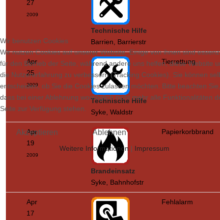
27
2009
Technische Hilfe
Wir benutzen Cookies
Barrien, Barrierstr
Wir nutzen Cookies auf unserer Website. Einige von ihnen sind essenzi
Apr
Tierrettung
für den Betrieb der Seite, während andere uns helfen, diese Website 
25
die Nutzererfahrung zu verbessern (Tracking Cookies). Sie können sel
entscheiden, ob Sie die Cookies zulassen möchten. Bitte beachten Sie
2009
dass bei einer Ablehnung womöglich nicht mehr alle Funktionalitäten d
Technische Hilfe
Seite zur Verfügung stehen.
Syke, Waldstr
Apr
Papierkorbbrand
Akzeptieren
Ablehnen
19
Weitere Informationen
|
Impressum
2009
Brandeinsatz
Syke, Bahnhofstr
Apr
Fehlalarm
17