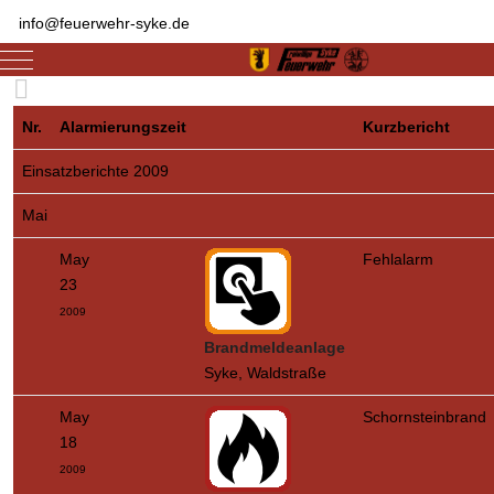
info@feuerwehr-syke.de
Mobile Menu Toggle
Nr.
Alarmierungszeit
Kurzbericht
Einsatzberichte 2009
Mai
May
Fehlalarm
23
2009
Brandmeldeanlage
Syke, Waldstraße
May
Schornsteinbrand
18
2009